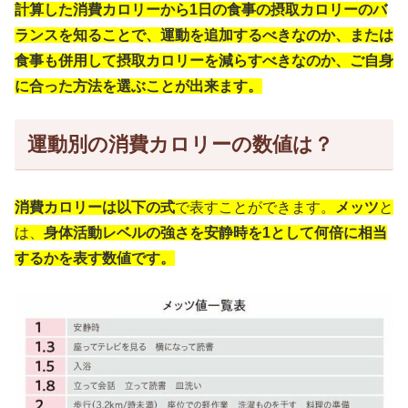
計算した消費カロリーから1日の食事の摂取カロリーのバ
ランスを知ることで、運動を追加するべきなのか、または
食事も併用して摂取カロリーを減らすべきなのか、ご自身
に合った方法を選ぶことが出来ます。
運動別の消費カロリーの数値は？
消費カロリーは以下の式
で表すことができます。
メッツ
と
は、
身体活動レベルの強さを安静時を1として何倍に相当
するかを表す数値です。