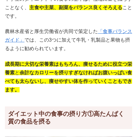
ことなく、
主食や主菜、副菜をバランス良くそろえる
こと
です。
農林水産省と厚生労働省が共同で策定した
「食事バランス
ガイド」
では、この3つに加えて牛乳・乳製品と果物も摂
るように勧められています。
成長期に大切な栄養素はもちろん、痩せるために役立つ栄
養素
と
余計なカロリーを摂りすぎなければお腹いっぱい食
べても太らないし、痩せやすい体を作っていくこともでき
ます。
ダイエット中の食事の摂り方①高たんぱく
質の食品を摂る