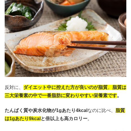
反対に、
ダイエット中に控えた方が良いのが脂質
。
脂質は
三大栄養素の中で一番脂肪に変わりやすい栄養素です
。
たんぱく質や炭水化物が1gあたり4kcal
なのに比べ、
脂質
は1gあたり9kcal
と倍以上も高カロリー
。