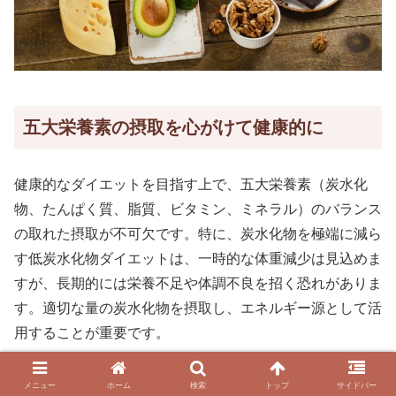
五大栄養素の摂取を心がけて健康的に
健康的なダイエットを目指す上で、五大栄養素（炭水化
物、たんぱく質、脂質、ビタミン、ミネラル）のバランス
の取れた摂取が不可欠です。特に、炭水化物を極端に減ら
す低炭水化物ダイエットは、一時的な体重減少は見込めま
すが、長期的には栄養不足や体調不良を招く恐れがありま
す。適切な量の炭水化物を摂取し、エネルギー源として活
用することが重要です。
詳しくはこちら👇
メニュー
ホーム
検索
トップ
サイドバー