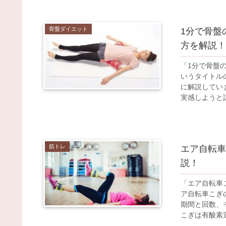
骨盤ダイエット
1分で骨盤
方を解説！
「1分で骨盤
いうタイトル
に解説してい
実感しようと試
筋トレ
エア自転車
説！
「エア自転車
ア自転車こぎ
期間と回数、
こぎは有酸素運