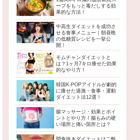
ープをもっと毒だしする効
果的な方法！
中高生ダイエットを成功さ
せる食事メニュー｜朝昼晩
の低糖質レシピを一挙公
開！
モムチャンダイエットと
は？1ヶ月7キロ痩せた効果
的なやり方！
韓国K-POPアイドルが劇的
に痩せた過激・食事・運動
ダイエット法12選！
腸マッサージ・効果とポイ
ントとやり方！腸もみの硬
い場所と痛い箇所とは？
間食抜きダイエットはご飯