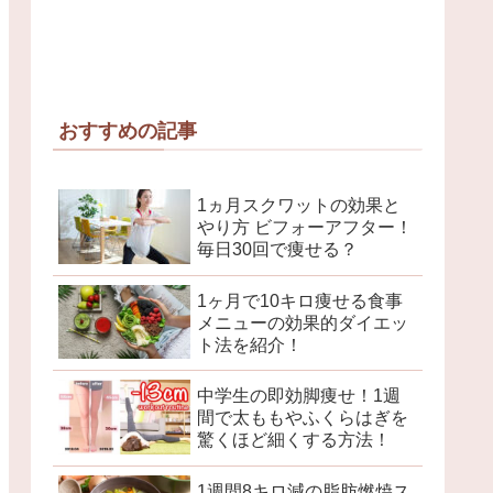
おすすめの記事
1ヵ月スクワットの効果と
やり方 ビフォーアフター！
毎日30回で痩せる？
1ヶ月で10キロ痩せる食事
メニューの効果的ダイエッ
ト法を紹介！
中学生の即効脚痩せ！1週
間で太ももやふくらはぎを
驚くほど細くする方法！
1週間8キロ減の脂肪燃焼ス