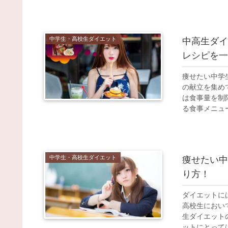
中学生・高校生ダイエット
中高生ダイ
レシピを一
痩せたい中学
の献立を集め
は食事量を制
る食事メニュー
中学生・高校生ダイエット
痩せたい中
り方！
ダイエットに
高校生におい
生ダイエット
ットにとっては