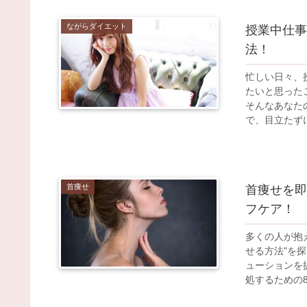
ながらダイエット
授業中仕事
法！
忙しい日々、
たいと思った
そんなあなた
で、目立たずに
首痩せ
首痩せを即
フケア！
多くの人が抱
せる方法"を
ューションを
処するための8