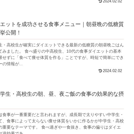
2024.02.02
エットを成功させる食事メニュー｜朝昼晩の低糖質
挙公開！
生・高校生が確実にダイエットできる最新の低糖質の朝昼晩ごはん
てみました。 食べ盛りの中高校生、10代の食事ダイエットの基本
限せずに「食べて痩せ体質を作る」ことですが、時短で簡単にでき
の情報が...
2024.02.02
学生・高校生の朝、昼、夜ご飯の食事の効果的な摂
は食事が一番重要だと言われますが、成長期で太りやすい中学生・
て、食事によって太らない痩せ体質をいかに作るかが中学生・高校
の重要なテーマです。 食べ過ぎや一食抜き、食事の偏りはダイエ
逆効果であ...