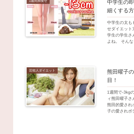
1週間脚痩せ
中学生の即
細くする方
中学生の太も
せダイエット
学生の学生さ
よね。 そんな
芸能人ダイエット
熊田曜子の
目！
1週間で-3
ィ熊田曜子さ
熊田的愛され
子の愛されボデ