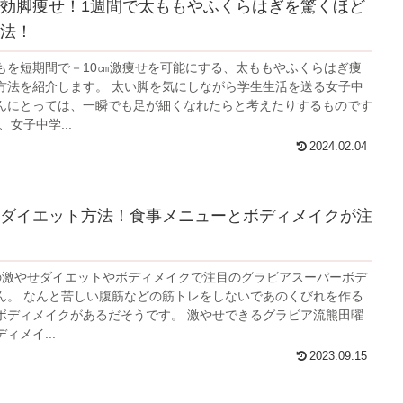
効脚痩せ！1週間で太ももやふくらはぎを驚くほど
法！
もを短期間で－10㎝激痩せを可能にする、太ももやふくらはぎ痩
方法を紹介します。 太い脚を気にしながら学生生活を送る女子中
んにとっては、一瞬でも足が細くなれたらと考えたりするものです
、女子中学...
2024.02.04
ダイエット方法！食事メニューとボディメイクが注
kgの激やせダイエットやボディメイクで注目のグラビアスーパーボデ
ん。 なんと苦しい腹筋などの筋トレをしないであのくびれを作る
ボディメイクがあるだそうです。 激やせできるグラビア流熊田曜
ィメイ...
2023.09.15